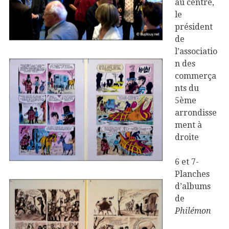
au centre,
le
président
de
l’associatio
n des
commerça
nts du
5ème
arrondisse
ment à
droite
6 et 7-
Planches
d’albums
de
Philémon