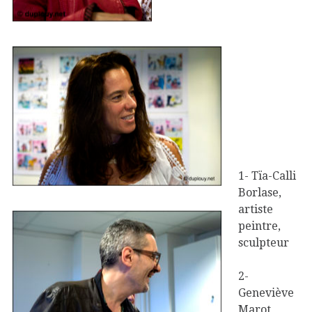
1- Tïa-Calli
Borlase,
artiste
peintre,
sculpteur
2-
Geneviève
Marot,