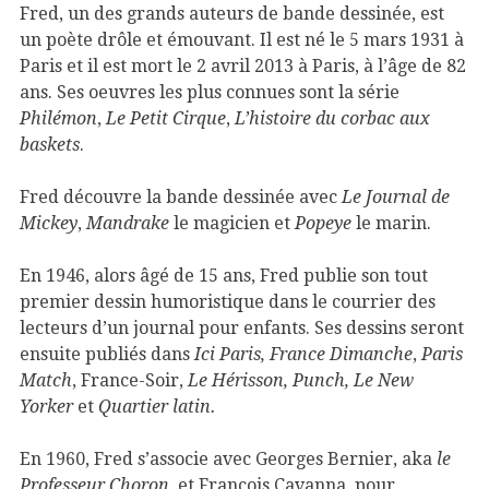
Fred, un des grands auteurs de bande dessinée, est
un poète drôle et émouvant. Il est né le 5 mars 1931 à
Paris et il est mort le 2 avril 2013 à Paris, à l’âge de 82
ans. Ses oeuvres les plus connues sont la série
Philémon
,
Le Petit Cirque
,
L’histoire du corbac aux
baskets
.
Fred découvre la bande dessinée avec
Le Journal de
Mickey
,
Mandrake
le magicien et
Popeye
le marin.
En 1946, alors âgé de 15 ans, Fred publie son tout
premier dessin humoristique dans le courrier des
lecteurs d’un journal pour enfants. Ses dessins seront
ensuite publiés dans
Ici Paris,
France Dimanche
,
Paris
Match
, France-Soir,
Le Hérisson, Punch, Le New
Yorker
et
Quartier latin.
En 1960, Fred s’associe avec Georges Bernier, aka
le
Professeur Choron
, et François Cavanna, pour